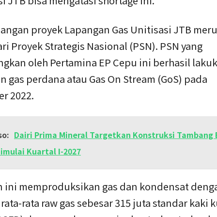
i JTB bisa mengatasi shortage ini.”
ngan proyek Lapangan Gas Unitisasi JTB mer
ri Proyek Strategis Nasional (PSN). PSN yang
gkan oleh Pertamina EP Cepu ini berhasil laku
an gas perdana atau Gas On Stream (GoS) pada
r 2022.
so:
Dairi Prima Mineral Targetkan Konstruksi Tambang
imulai Kuartal I-2027
 ini memproduksikan gas dan kondensat deng
rata-rata raw gas sebesar 315 juta standar kaki 