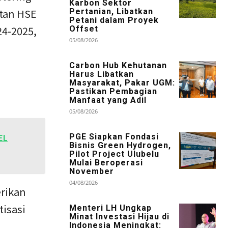
Karbon Sektor
tan HSE
Pertanian, Libatkan
Petani dalam Proyek
24-2025,
Offset
05/08/2026
Carbon Hub Kehutanan
Harus Libatkan
Masyarakat, Pakar UGM:
Pastikan Pembagian
Manfaat yang Adil
05/08/2026
EL
PGE Siapkan Fondasi
Bisnis Green Hydrogen,
Pilot Project Ulubelu
Mulai Beroperasi
November
04/08/2026
rikan
tisasi
Menteri LH Ungkap
Minat Investasi Hijau di
Indonesia Meningkat: