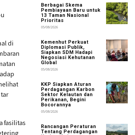
Berbagai Skema
Pembiayaan Baru untuk
pu
13 Taman Nasional
Prioritas
05/08/2026
al di
Kemenhut Perkuat
Diplomasi Publik,
ambaran
Siapkan SDM Hadapi
Negosiasi Kehutanan
amatan
Global
05/08/2026
hadap
melihat
KKP Siapkan Aturan
Perdagangan Karbon
tar
Sektor Kelautan dan
Perikanan, Begini
Bocorannya
05/08/2026
fasilitas
Rancangan Peraturan
etering
Tentang Perdagangan