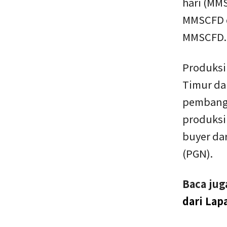
hari (MM
MMSCFD d
MMSCFD.
Produksi 
Timur da
pembangu
produksi
buyer da
(PGN).
Baca jug
dari Lap