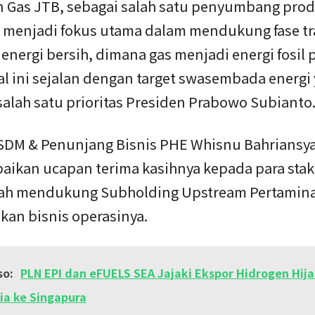
 Gas JTB, sebagai salah satu penyumbang prod
, menjadi fokus utama dalam mendukung fase tr
 energi bersih, dimana gas menjadi energi fosil 
al ini sejalan dengan target swasembada energi
alah satu prioritas Presiden Prabowo Subianto
 SDM & Penunjang Bisnis PHE Whisnu Bahriansy
ikan ucapan terima kasihnya kepada para stak
ah mendukung Subholding Upstream Pertamin
kan bisnis operasinya.
so:
PLN EPI dan eFUELS SEA Jajaki Ekspor Hidrogen Hij
ia ke Singapura