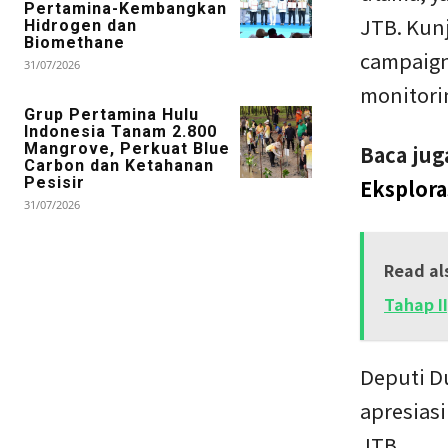
Pertamina-Kembangkan
JTB. Kun
Hidrogen dan
Biomethane
campaign,
31/07/2026
monitorin
Grup Pertamina Hulu
Indonesia Tanam 2.800
Mangrove, Perkuat Blue
Baca jug
Carbon dan Ketahanan
Pesisir
Eksplora
31/07/2026
Read al
Tahap II
Deputi D
apresias
JTB.