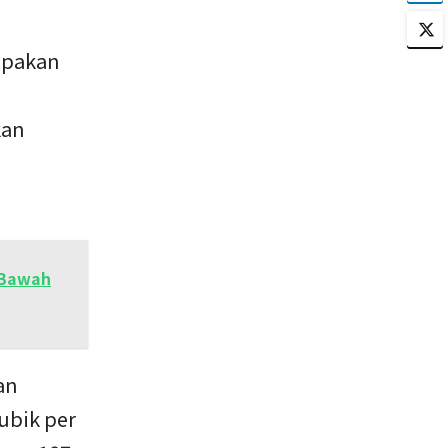
upakan
kan
 Bawah
an
kubik per