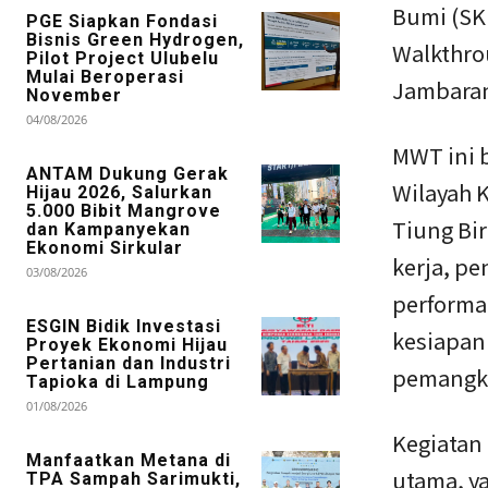
Bumi (SK
PGE Siapkan Fondasi
Bisnis Green Hydrogen,
Walkthro
Pilot Project Ulubelu
Mulai Beroperasi
Jambaran
November
04/08/2026
MWT ini 
ANTAM Dukung Gerak
Wilayah 
Hijau 2026, Salurkan
5.000 Bibit Mangrove
Tiung Bi
dan Kampanyekan
Ekonomi Sirkular
kerja, p
03/08/2026
performa 
ESGIN Bidik Investasi
kesiapan
Proyek Ekonomi Hijau
Pertanian dan Industri
pemangku
Tapioka di Lampung
01/08/2026
Kegiatan 
Manfaatkan Metana di
utama, ya
TPA Sampah Sarimukti,