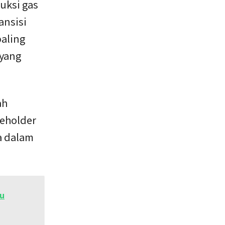
uksi gas
ansisi
paling
 yang
.
ah
eholder
a dalam
au