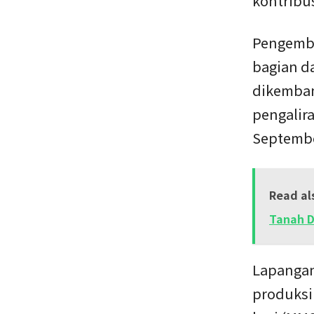
kontribus
Pengemba
bagian da
dikemban
pengalir
Septembe
Read al
Tanah D
Lapangan
produksi 