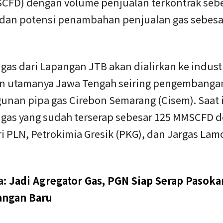
SCFD) dengan volume penjualan terkontrak seb
an potensi penambahan penjualan gas sebesa
gas dari Lapangan JTB akan dialirkan ke indust
n utamanya Jawa Tengah seiring pengembanga
nan pipa gas Cirebon Semarang (Cisem). Saat 
 gas yang sudah terserap sebesar 125 MMSCFD 
ri PLN, Petrokimia Gresik (PKG), dan Jargas La
a:
Jadi Agregator Gas, PGN Siap Serap Pasoka
angan Baru