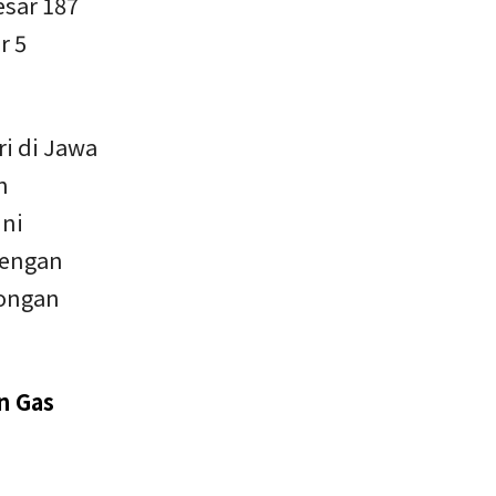
esar 187
r 5
ri di Jawa
n
ini
dengan
mongan
n Gas