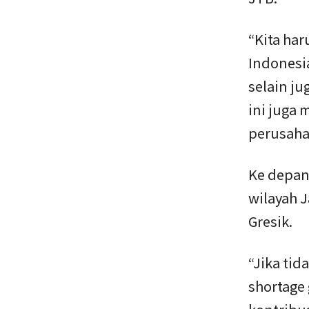
“Kita har
Indonesi
selain j
ini juga 
perusahaa
Ke depan
wilayah J
Gresik.
“Jika ti
shortage