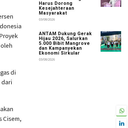
Harus Dorong
Kesejahteraan
Masyarakat
ersen
03/08/2026
ndonesia
ANTAM Dukung Gerak
 Proyek
Hijau 2026, Salurkan
5.000 Bibit Mangrove
 oleh
dan Kampanyekan
Ekonomi Sirkular
03/08/2026
gas di
 dari
 akan
s Cisem,