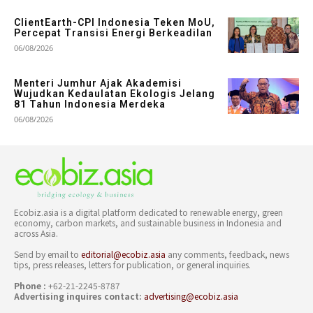
ClientEarth-CPI Indonesia Teken MoU,
Percepat Transisi Energi Berkeadilan
06/08/2026
Menteri Jumhur Ajak Akademisi
Wujudkan Kedaulatan Ekologis Jelang
81 Tahun Indonesia Merdeka
06/08/2026
Ecobiz.asia is a digital platform dedicated to renewable energy, green
economy, carbon markets, and sustainable business in Indonesia and
across Asia.
Send by email to
editorial@ecobiz.asia
any comments, feedback, news
tips, press releases, letters for publication, or general inquiries.
Phone :
+62-21-2245-8787
Advertising inquires contact:
advertising@ecobiz.asia