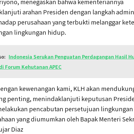
iyono, menegaskan bahwa kementeriannya
lanjuti arahan Presiden dengan langkah admini
rhadap perusahaan yang terbukti melanggar ket
ngan lingkungan hidup.
so:
Indonesia Serukan Penguatan Perdagangan Hasil H
 di Forum Kehutanan APEC
dengan kewenangan kami, KLH akan mendukun
ing penting, menindaklanjuti keputusan Presid
elakukan pencabutan persetujuan lingkungan
ahaan yang diumumkan oleh Bapak Menteri Sekr
ujar Diaz