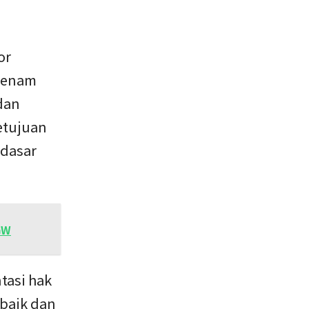
or
a enam
dan
etujuan
 dasar
GW
tasi hak
 baik dan