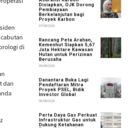
eroperasi
Disiapkan, OJK Dorong
Pembiayaan
Berkelanjutan bagi
Proyek Karbon
esiden
07/08/2026
ncabutan
Rancang Peta Arahan,
Kemenhut Siapkan 5,67
rologi di
Juta Hektare Kawasan
Hutan untuk Perizinan
Berusaha
06/08/2026
an
Danantara Buka Lagi
t dan
Pendaftaran Mitra
Proyek PSEL, Bidik
anda
Investor Global
06/08/2026
Perta Daya Gas Perkuat
z
Infrastruktur Gas untuk
Dukung Ketahanan