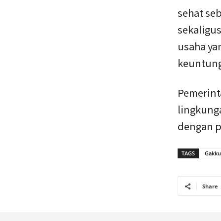
sehat se
sekaligus
usaha ya
keuntung
Pemerint
lingkung
dengan p
TAGS
Gakku
Share