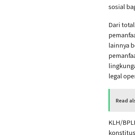
sosial ba
Dari tota
pemanfaa
lainnya 
pemanfaa
lingkung
legal ope
Read al
KLH/BPLH
konstitu