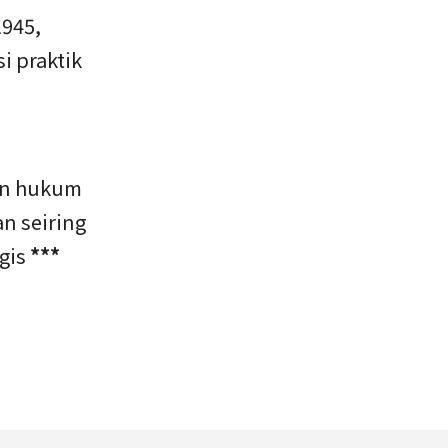
1945,
i praktik
an hukum
n seiring
gis
***