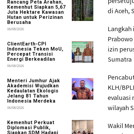
persetuj
Rancang Peta Arahan,
Kemenhut Siapkan 5,67
di Aceh, 
Juta Hektare Kawasan
Hutan untuk Perizinan
Berusaha
Langkah 
06/08/2026
Prabowo
ClientEarth-CPI
izin per
Indonesia Teken MoU,
Percepat Transisi
Sumatra
Energi Berkeadilan
06/08/2026
Pencabut
Menteri Jumhur Ajak
Akademisi Wujudkan
KLH/BPLH
Kedaulatan Ekologis
Jelang 81 Tahun
evaluasi
Indonesia Merdeka
wilayah 
06/08/2026
Kemenhut Perkuat
Wakil Me
Diplomasi Publik,
Siapkan SDM Hadapi