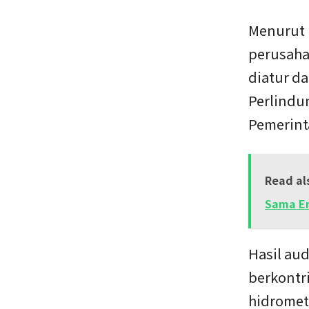
Menurut 
perusaha
diatur d
Perlindu
Pemerint
Read al
Sama En
Hasil aud
berkontr
hidromet