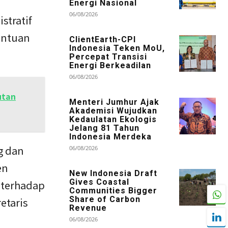
Energi Nasional
06/08/2026
stratif
entuan
ClientEarth-CPI
Indonesia Teken MoU,
Percepat Transisi
Energi Berkeadilan
06/08/2026
utan
Menteri Jumhur Ajak
Akademisi Wujudkan
Kedaulatan Ekologis
Jelang 81 Tahun
Indonesia Merdeka
g dan
06/08/2026
en
New Indonesia Draft
Gives Coastal
 terhadap
Communities Bigger
Share of Carbon
etaris
Revenue
06/08/2026