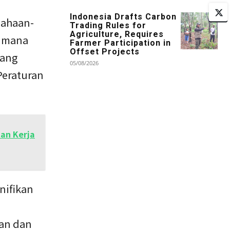
Indonesia Drafts Carbon
sahaan-
Trading Rules for
Agriculture, Requires
aimana
Farmer Participation in
Offset Projects
tang
05/08/2026
Peraturan
an Kerja
nifikan
gan dan