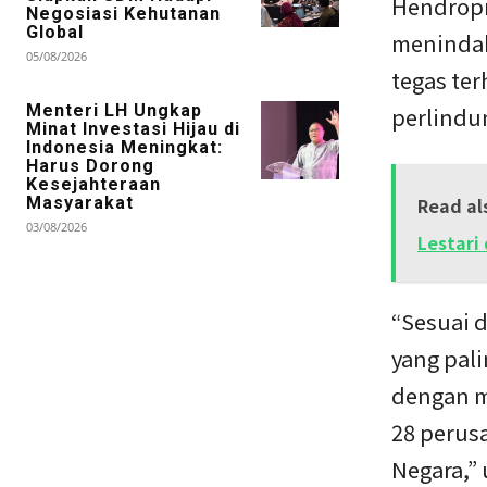
Hendropr
Negosiasi Kehutanan
Global
menindak
05/08/2026
tegas te
Menteri LH Ungkap
perlindu
Minat Investasi Hijau di
Indonesia Meningkat:
Harus Dorong
Kesejahteraan
Masyarakat
Read al
03/08/2026
Lestari
“Sesuai 
yang pal
dengan m
28 perus
Negara,” 