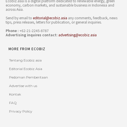
Ecobiz.asia is a digital platform dedicated to renewable energy, green
economy, carbon markets, and sustainable business in Indonesia and
across Asia.
Send by email to
editorial@ecobiz.asia
any comments, feedback, news
tips, press releases, letters for publication, or general inquiries.
Phone :
+62-21-2245-8787
Advertising inquires contact:
advertising@ecobiz.asia
MORE FROM ECOBIZ
Tentang Ecobiz.asia
Editorial Ecobiz Asia
Pedoman Pemberitaan
Advertise with us
Kontak
FAQ
Privacy Policy