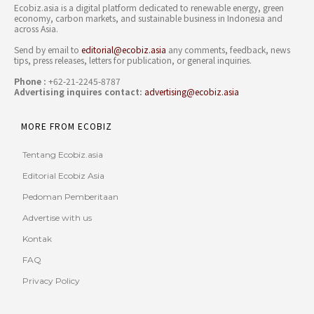
Ecobiz.asia is a digital platform dedicated to renewable energy, green
economy, carbon markets, and sustainable business in Indonesia and
across Asia.
Send by email to
editorial@ecobiz.asia
any comments, feedback, news
tips, press releases, letters for publication, or general inquiries.
Phone :
+62-21-2245-8787
Advertising inquires contact:
advertising@ecobiz.asia
MORE FROM ECOBIZ
Tentang Ecobiz.asia
Editorial Ecobiz Asia
Pedoman Pemberitaan
Advertise with us
Kontak
FAQ
Privacy Policy