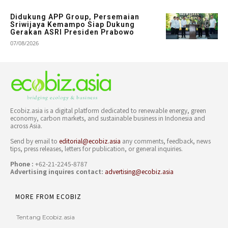
Didukung APP Group, Persemaian
Sriwijaya Kemampo Siap Dukung
Gerakan ASRI Presiden Prabowo
07/08/2026
Ecobiz.asia is a digital platform dedicated to renewable energy, green
economy, carbon markets, and sustainable business in Indonesia and
across Asia.
Send by email to
editorial@ecobiz.asia
any comments, feedback, news
tips, press releases, letters for publication, or general inquiries.
Phone :
+62-21-2245-8787
Advertising inquires contact:
advertising@ecobiz.asia
MORE FROM ECOBIZ
Tentang Ecobiz.asia