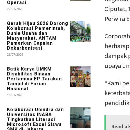
Operasi
Ciputat, 
27/07/2026
Perwira 
Gerak Hijau 2026 Dorong
Kolaborasi Pemerintah,
Dunia Usaha dan
Corporat
Masyarakat, ANTAM
Pamerkan Capaian
berharap
Dekarbonisasi
dampak p
26/07/2026
upaya un
Batik Karya UMKM
Disabilitas Binaan
Pertamina EP Tarakan
“Kami pe
Tampil di Forum
Nasional
keterbat
16/07/2026
pendidika
Kolaborasi Unindra dan
Universitas INABA
Tingkatkan Literasi
Microsoft Excel Siswa
Read al
SMK di Jakarta