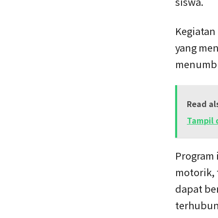
siswa.
Kegiatan 
yang men
menumbuh
Read al
Tampil 
Program 
motorik, 
dapat be
terhubun