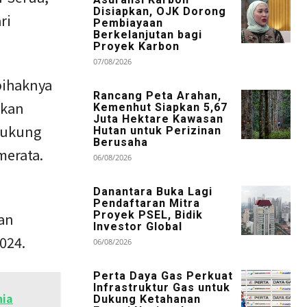
Disiapkan, OJK Dorong
ri
Pembiayaan
Berkelanjutan bagi
Proyek Karbon
07/08/2026
pihaknya
Rancang Peta Arahan,
ikan
Kemenhut Siapkan 5,67
Juta Hektare Kawasan
dukung
Hutan untuk Perizinan
Berusaha
merata.
06/08/2026
Danantara Buka Lagi
Pendaftaran Mitra
Proyek PSEL, Bidik
an
Investor Global
024.
06/08/2026
Perta Daya Gas Perkuat
Infrastruktur Gas untuk
nia
Dukung Ketahanan