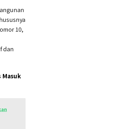
mbangunan
khususnya
nomor 10,
f dan
s Masuk
kan