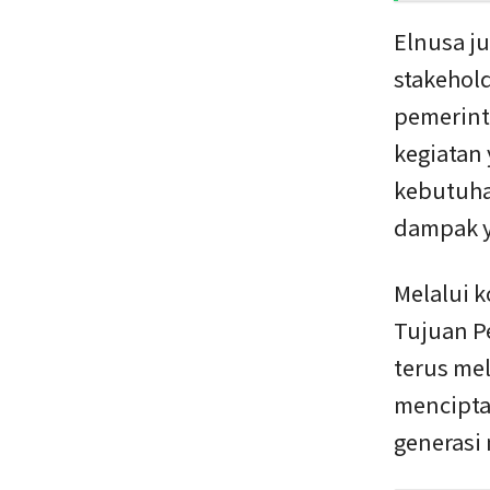
Elnusa j
stakehold
pemerint
kegiatan
kebutuha
dampak y
Melalui 
Tujuan P
terus me
mencipta
generasi