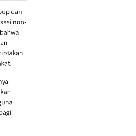
roup dan
sasi non-
n bahwa
gan
ciptakan
akat.
nya
akan
 guna
bagi