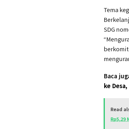
Tema keg
Berkelan
SDG nomor
“Mengura
berkomit
menguran
Baca jug
ke Desa,
Read al
Rp5,29 