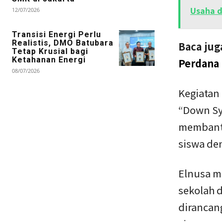
Usaha d
12/07/2026
Transisi Energi Perlu
Realistis, DMO Batubara
Baca jug
Tetap Krusial bagi
Ketahanan Energi
Perdana 
08/07/2026
Kegiatan
“Down Sy
membantu
siswa de
Elnusa m
sekolah 
dirancan