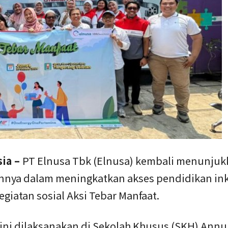
sia –
PT Elnusa Tbk (Elnusa) kembali menunjuk
nya dalam meningkatkan akses pendidikan ink
egiatan sosial Aksi Tebar Manfaat.
 ini dilaksanakan di Sekolah Khusus (SKH) Annu