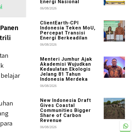
Energi Nasional
i
06/08/2026
ClientEarth-CPI
 Panen
Indonesia Teken MoU,
Percepat Transisi
rili
Energi Berkeadilan
06/08/2026
tan
Menteri Jumhur Ajak
uk
Akademisi Wujudkan
Kedaulatan Ekologis
belajar
Jelang 81 Tahun
Indonesia Merdeka
06/08/2026
New Indonesia Draft
tuhan
Gives Coastal
Communities Bigger
ang
Share of Carbon
Revenue
 para
06/08/2026