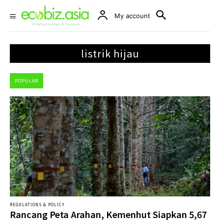
My account
listrik hijau
POPULAR
REGULATIONS & POLICY
Rancang Peta Arahan, Kemenhut Siapkan 5,67