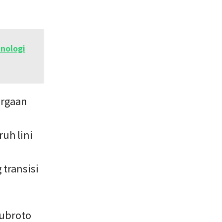
nologi
argaan
uh lini
transisi
Subroto