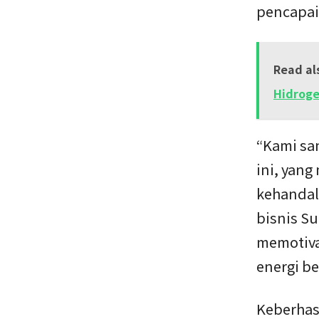
pencapai
Read al
Hidroge
“Kami sa
ini, yan
kehandala
bisnis S
memotiva
energi be
Keberhas