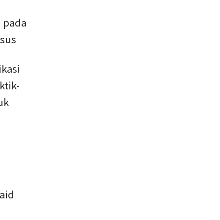
i pada
usus
kasi
tik-
uk
aid