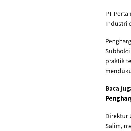
PT Perta
Industri
Pengharg
Subholdi
praktik t
mendukun
Baca jug
Pengharg
Direktur 
Salim, m