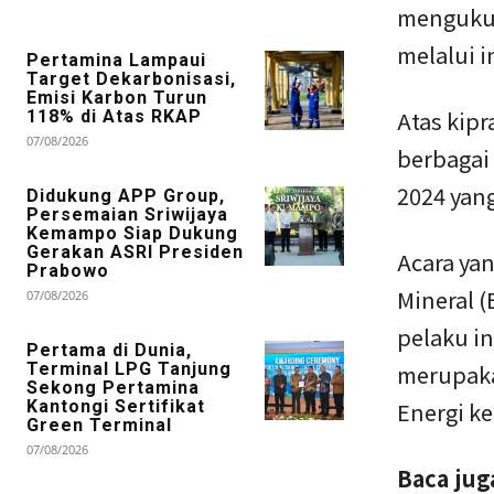
mengukuh
melalui i
Pertamina Lampaui
Target Dekarbonisasi,
Emisi Karbon Turun
Atas kip
118% di Atas RKAP
07/08/2026
berbagai
2024 yang
Didukung APP Group,
Persemaian Sriwijaya
Kemampo Siap Dukung
Gerakan ASRI Presiden
Acara ya
Prabowo
Mineral 
07/08/2026
pelaku in
Pertama di Dunia,
Terminal LPG Tanjung
merupaka
Sekong Pertamina
Kantongi Sertifikat
Energi ke
Green Terminal
07/08/2026
Baca jug