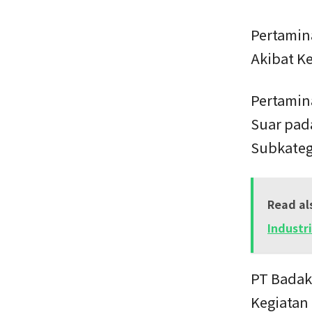
Pertamin
Akibat K
Pertamin
Suar pad
Subkateg
Read al
Industr
PT Badak
Kegiatan 