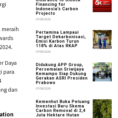
rgi
Financing for
Indonesia’s Carbon
Projects
07/08/2026
l meraih
Pertamina Lampaui
wards
Target Dekarbonisasi,
Emisi Karbon Turun
2024.
118% di Atas RKAP
07/08/2026
er Daya
Didukung APP Group,
Persemaian Sriwijaya
i para
Kemampo Siap Dukung
Gerakan ASRI Presiden
4
Prabowo
ang dan
07/08/2026
Kemenhut Buka Peluang
Investasi Baru Skema
Carbon Removal di 2,4
ation
Juta Hektare Hutan