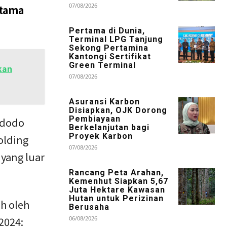
07/08/2026
Utama
Pertama di Dunia,
Terminal LPG Tanjung
Sekong Pertamina
Kantongi Sertifikat
Green Terminal
kan
07/08/2026
Asuransi Karbon
Disiapkan, OJK Dorong
Pembiayaan
idodo
Berkelanjutan bagi
Proyek Karbon
olding
07/08/2026
yang luar
Rancang Peta Arahan,
Kemenhut Siapkan 5,67
Juta Hektare Kawasan
Hutan untuk Perizinan
h oleh
Berusaha
2024:
06/08/2026