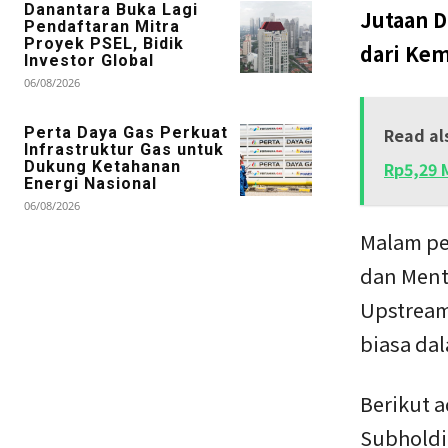
Danantara Buka Lagi
Jutaan D
Pendaftaran Mitra
Proyek PSEL, Bidik
dari Ke
Investor Global
06/08/2026
Perta Daya Gas Perkuat
Read al
Infrastruktur Gas untuk
Dukung Ketahanan
Rp5,29 
Energi Nasional
06/08/2026
Malam pe
dan Mente
Upstream
biasa da
Berikut a
Subholdi