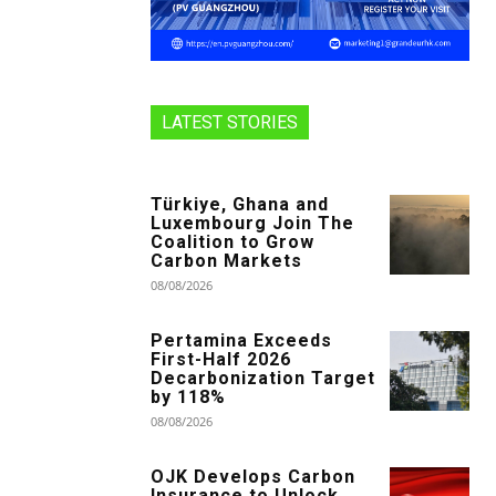
LATEST STORIES
Türkiye, Ghana and
Luxembourg Join The
Coalition to Grow
Carbon Markets
08/08/2026
Pertamina Exceeds
First-Half 2026
Decarbonization Target
by 118%
08/08/2026
OJK Develops Carbon
Insurance to Unlock