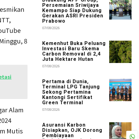
Persemaian Sriwijaya
eresmikan
Kemampo Siap Dukung
Gerakan ASRI Presiden
NTT,
Prabowo
07/08/2026
YouTube
Minggu, 8
Kemenhut Buka Peluang
Investasi Baru Skema
Carbon Removal di 2,4
Juta Hektare Hutan
07/08/2026
etasi
Pertama di Dunia,
Terminal LPG Tanjung
Sekong Pertamina
Kantongi Sertifikat
Green Terminal
gar Alam
07/08/2026
2024
Asuransi Karbon
am Mutis
Disiapkan, OJK Dorong
Pembiayaan