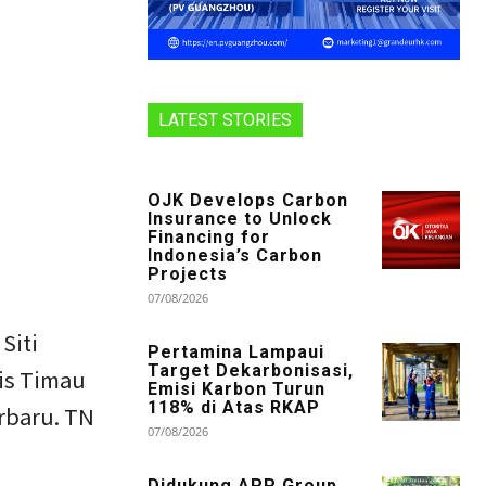
LATEST STORIES
OJK Develops Carbon
Insurance to Unlock
Financing for
Indonesia’s Carbon
Projects
07/08/2026
Siti
Pertamina Lampaui
Target Dekarbonisasi,
is Timau
Emisi Karbon Turun
118% di Atas RKAP
rbaru. TN
07/08/2026
Didukung APP Group,