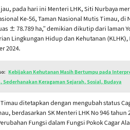
jau, pada hari ini Menteri LHK, Siti Nurbaya m
sional Ke-56, Taman Nasional Mutis Timau, di 
uas ± 78.789 ha,” demikian dikutip dari laman 
ian Lingkungan Hidup dan Kehutanan (KLHK), 
r 2024.
so:
Kebijakan Kehutanan Masih Bertumpu pada Interpr
, Sederhanakan Keragaman Sejarah, Sosial, Budaya
 Timau ditetapkan dengan mengubah status Ca
mau, berdasarkan SK Menteri LHK No 946 tahun 
Perubahan Fungsi dalam Fungsi Pokok Cagar Al