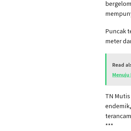
bergelom
mempunya
Puncak t
meter dar
Read al
Menuju 
TN Mutis
endemik,
terancam
***