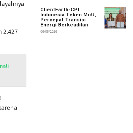
layahnya
ClientEarth-CPI
Indonesia Teken MoU,
Percepat Transisi
Energi Berkeadilan
n 2.427
06/08/2026
mali
a
karena