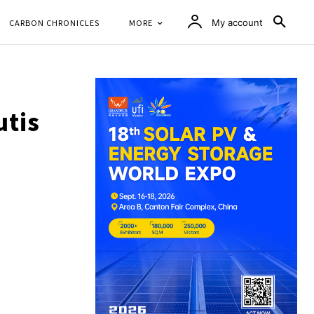
CARBON CHRONICLES
MORE
My account
utis