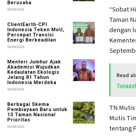
Berusaha
“Sobat Hi
06/08/2026
Taman Na
ClientEarth-CPI
dengan l
Indonesia Teken MoU,
Percepat Transisi
Kementer
Energi Berkeadilan
06/08/2026
Septembe
Menteri Jumhur Ajak
Akademisi Wujudkan
Kedaulatan Ekologis
Read al
Jelang 81 Tahun
Indonesia Merdeka
Tunggal
06/08/2026
Berbagai Skema
TN Mutis
Pembiayaan Baru untuk
13 Taman Nasional
Mutis Ti
Prioritas
tentang 
05/08/2026