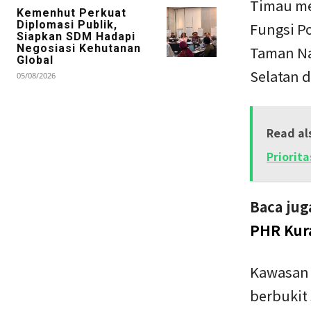
Timau me
Kemenhut Perkuat
Diplomasi Publik,
Fungsi P
Siapkan SDM Hadapi
Negosiasi Kehutanan
Taman Na
Global
Selatan 
05/08/2026
Read al
Priorita
Baca jug
PHR Kura
Kawasan 
berbukit