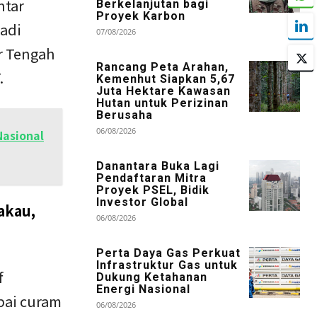
ntar
Berkelanjutan bagi
Proyek Karbon
adi
07/08/2026
r Tengah
Rancang Peta Arahan,
.
Kemenhut Siapkan 5,67
Juta Hektare Kawasan
Hutan untuk Perizinan
Berusaha
06/08/2026
asional
Danantara Buka Lagi
Pendaftaran Mitra
Proyek PSEL, Bidik
Investor Global
akau,
06/08/2026
Perta Daya Gas Perkuat
Infrastruktur Gas untuk
f
Dukung Ketahanan
Energi Nasional
pai curam
06/08/2026