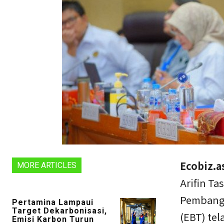
Ecobiz.a
MORE ARTICLES
Arifin T
Pembangk
Pertamina Lampaui
Target Dekarbonisasi,
(EBT) te
Emisi Karbon Turun