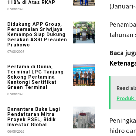
118% di Atas RKAP
(Januari-
07/08/2026
Penambaha
Didukung APP Group,
Persemaian Sriwijaya
tahunan 
Kemampo Siap Dukung
Gerakan ASRI Presiden
Prabowo
Baca jug
07/08/2026
Ketenaga
Pertama di Dunia,
Terminal LPG Tanjung
Sekong Pertamina
Kantongi Sertifikat
Read al
Green Terminal
07/08/2026
Produk 
Danantara Buka Lagi
Pendaftaran Mitra
Peningka
Proyek PSEL, Bidik
Investor Global
hidro dan
06/08/2026