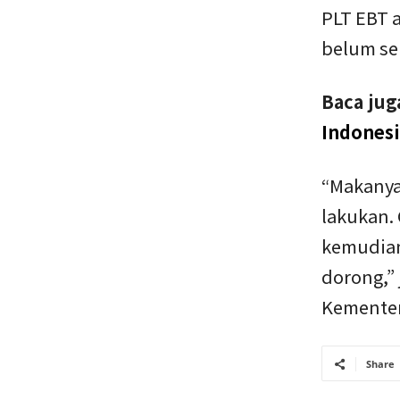
PLT EBT a
belum s
Baca jug
Indonesi
“Makanya
lakukan. 
kemudian
dorong,” 
Kementer
Share