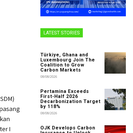
LATEST STORIES
Türkiye, Ghana and
Luxembourg Join The
Coalition to Grow
Carbon Markets
08/08/2026
Pertamina Exceeds
First-Half 2026
ESDM)
Decarbonization Target
by 118%
rpasang
08/08/2026
ukan
er I
OJK Develops Carbon
Insurance to Unlock