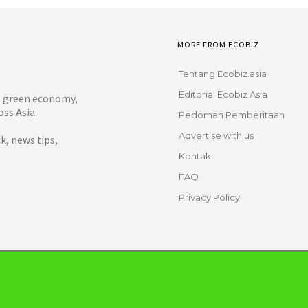
MORE FROM ECOBIZ
Tentang Ecobiz.asia
Editorial Ecobiz Asia
y, green economy,
ss Asia.
Pedoman Pemberitaan
Advertise with us
, news tips,
Kontak
FAQ
Privacy Policy