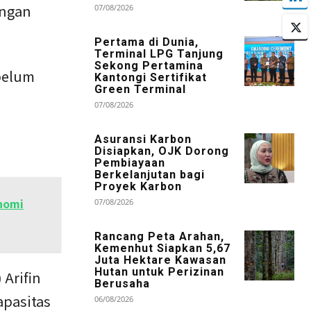
engan
07/08/2026
Pertama di Dunia,
Terminal LPG Tanjung
Sekong Pertamina
belum
Kantongi Sertifikat
Green Terminal
07/08/2026
Asuransi Karbon
Disiapkan, OJK Dorong
Pembiayaan
Berkelanjutan bagi
Proyek Karbon
nomi
07/08/2026
Rancang Peta Arahan,
Kemenhut Siapkan 5,67
Juta Hektare Kawasan
Hutan untuk Perizinan
Arifin
Berusaha
apasitas
06/08/2026