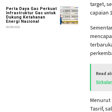
target, 
Perta Daya Gas Perkuat
capaian 
Infrastruktur Gas untuk
Dukung Ketahanan
Energi Nasional
Sementar
06/08/2026
mencapai
terbaruk
perkemban
Read al
Sirkula
Menurut 
Tasrif, 