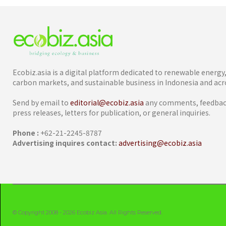
Ecobiz.asia is a digital platform dedicated to renewable energ
carbon markets, and sustainable business in Indonesia and acro
Send by email to
editorial@ecobiz.asia
any comments, feedback
press releases, letters for publication, or general inquiries.
Phone :
+62-21-2245-8787
Advertising inquires contact:
advertising@ecobiz.asia
© Copyright 2008 - 2026 Ecobiz Asia. All Rights Reserved.