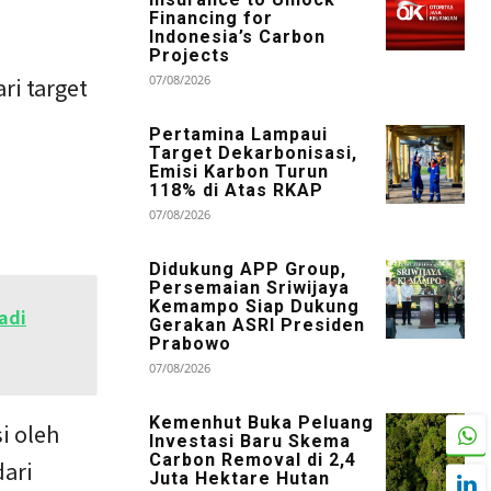
Financing for
Indonesia’s Carbon
Projects
07/08/2026
ri target
Pertamina Lampaui
Target Dekarbonisasi,
Emisi Karbon Turun
118% di Atas RKAP
07/08/2026
Didukung APP Group,
Persemaian Sriwijaya
Kemampo Siap Dukung
adi
Gerakan ASRI Presiden
Prabowo
07/08/2026
Kemenhut Buka Peluang
i oleh
Investasi Baru Skema
Carbon Removal di 2,4
dari
Juta Hektare Hutan