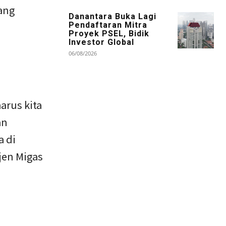
yang
Danantara Buka Lagi
Pendaftaran Mitra
Proyek PSEL, Bidik
Investor Global
06/08/2026
rus kita
an
a di
tjen Migas